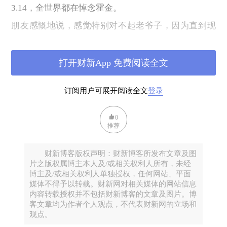
3.14
，全世界都在悼念霍金。
朋友感慨地说，感觉特别对不起老爷子，因为直到现
在都没有时间捡
shi
。
当然，或多或少你也许会觉得不合适。
打开财新App 免费阅读全文
但，以黑色幽默的方式悼念，也是一种真实的感慨。
订阅用户可展开阅读全文
登录
这个
76
岁的天才，他去了。
全世界都在悼念，这是真的。
0
推荐
而《时间简史》，无疑是一个重要的原因。
对于物理，对于宇宙，我们有了最前沿的认知理念。
财新博客版权声明：财新博客所发布文章及图
尽管，我依旧不懂量子力学。
片之版权属博主本人及/或相关权利人所有，未经
博主及/或相关权利人单独授权，任何网站、平面
可是，我们知道，从大爆炸到黑洞，也许是时间的过
媒体不得予以转载。财新网对相关媒体的网站信息
程。
内容转载授权并不包括财新博客的文章及图片。博
客文章均为作者个人观点，不代表财新网的立场和
观点。