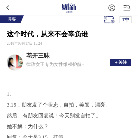
博客
T中
这个时代，从来不会辜负谁
2018年03月17日 15:24
花开三昧
＋关注
＋关注
律政女王专为女性维权护航~
1.
3.15
，朋友发了个状态，自拍，美颜，漂亮。
然后，有朋友回复说：今天别发自拍了。
她不解：为什么？
回复：今天是
3.15
，打假。